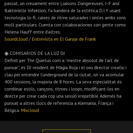
passat, un creuament entre Liaisons Dangereuses, I-F and
Bakterielle Infektion, fa bandera de la estètica D.I.Y usant
tecnologia lo-fi, caixes de ritme saturades i sintes ambs sons
molt particulars. Cuenta con colaboraciones con gente como
Helena Hauff entre d’altres.
Soundcloud
/
Entrevista en El Garaje de Frank
◉ COMISARIOS DE LA LUZ DJ
Definit per The Quietus com a “mestre absolut de l’art de
punxar”, és DJ resident de Màgia Roja i el seu director creatiu i
clau per entendre l’underground de la ciutat, on va acomular
400 sessions, la majoria de 8 hores. La seva especialitat és
combinar estils, cançons, ritmes i loops, modificant-los en
directe per crear cada cop una sessió irrepetible. Ademés ha
punxat a altres llocs de referencia a Alemania, França i
Bèlgica.
Mixcloud