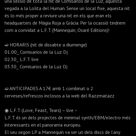
una sessió de tota la nit de Comisarios de la Luz, aquesta
vegada a la Lolita del Human. Sense un local fixe, aquesta nit
és lo més proper a reviure una nit en els que eran els
headquarters de Màgia Roja a Gràcia. Per la ocassió tindrem
com a convidat a L.F.T. (Mannequin, Osaré Editions)!
➫ HORARIS (nit de dissabte a diumenge)
01:00_ Comisarios de la Luz Dj
02.30_ L.F.T. live
03.30_ Comisarios de la Luz Dj
➫ ANTICIPADES A 17€ amb 1 combinat o 2
cerveses/refrescos inclosos a la web del Razzmatazz
◉ L.F.T. (Love, Feast, Tears) – live –
L.F.T. és un dels projectes de minimal synth/EBM/electro més
interessants en el panorama europeu.
El seu segon LP a Mannequin va ser un dels discs de l’any