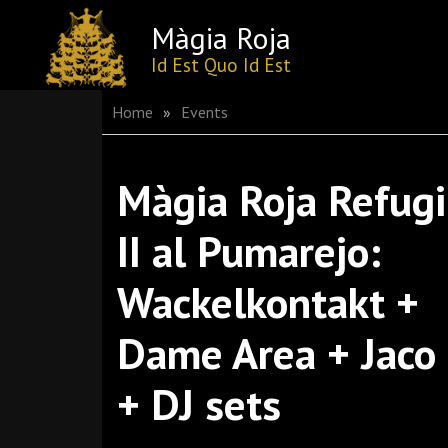
Màgia Roja
Skip
Id Est Quo Id Est
to
content
Home
»
Events
Màgia Roja Refugi
II al Pumarejo:
Wackelkontakt +
Dame Area + Jaco
+ DJ sets