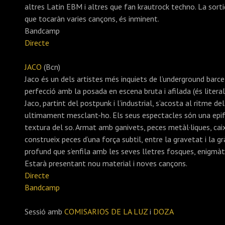
altres Latin EBM i altres que fan krautrock techno. La sorti
que tocaràn varies cançons, és inminent.
Bandcamp
Directe
JACO
(Bcn)
Jaco és un dels artistes més inquiets de l’underground bar
perfecció amb la posada en escena bruta i afilada (és litera
Jaco, partint del postpunk i l’industrial, s’acosta al ritme de
ultimament mesclant-ho. Els seus espectacles són una epif
textura del so. Armat amb ganivets, peces metàl·liques, caix
construeix peces d’una força subtil, entre la gravetat i la g
profund que s’enfila amb les seves lletres fosques, enigmàtiqu
Estarà presentant nou material i noves cançons.
Directe
Bandcamp
Sessió amb
COMISARIOS DE LA LUZ
i
DOZA