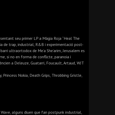
resentant seu primer LP a Màgia Roja “Heal The
ia de trap, industrial, R&B i experimentació post-
l barri ultraortodox de Me’a She’arim, Jerusalem es
e, si no en forma de conflicte, paranoia i
rèncien a Deleuze, Guatarri, Foucault, Artaud, WJT
 Princess Nokia, Death Grips, Throbbing Gristle,
 Wave, alguns diuen que fan postpunk industrial,