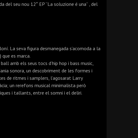
da del seu nou 12″ EP “La soluzione é una” , del
celoní. La seva figura desmanegada s’acomoda a la
l) que es marca.
l ball amb els seus tocs d’hip hop i bass music,
ania sonora, un descobriment de les formes i
es de ritmes i samplers, l’agosarat Larry
ràcia; un rerefons musical minimalista però
es i tallants, entre el somni i el deliri.