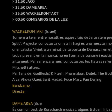
> 21.30 JACO
> 22.30 DAME AREA
> 23.30 WACKELKONTAKT
> 00.30 COMISARIOS DE LA LUZ
WACKELKONTAKT
(Israel)
Tornem a tenir entre nosaltres aquest trio de Jerusalem p
Split”. Projecte iconoclasta on els hi hagi és una mescla imp
orientalista. Vivint a un minut de la porta de Damasc i en e
troba present en la musica, no en forma de turisme i exotism
aïllament. Per ser encara més iconoclastes les lletres refe
Mitchell i altres.
Per fans de: Godflesh/JK Flesh, Pharmakon, Dälek, The Body,
Arca, Ahuva Ozeri, Sarit Hadad, Puce Mary, Pan Daijing
Bandcamp
Directe
DAME AREA
(Bcn)
És com un test de Rorscharch musical: alguns li diuen Tribal